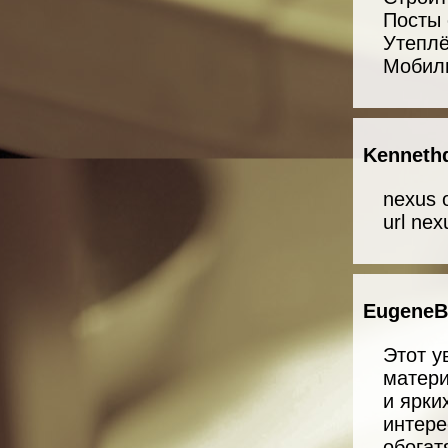
Посты
Утепл
Мобиль
Kenneth
nexus o
url nex
EugeneB
Этот 
матери
и ярки
интере
обогат