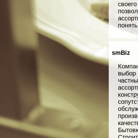
своего
позвол
ассорт
понять
smBiz
Компа
выбор 
частны
ассорт
констр
сопутс
обслуж
произв
качест
Бытов
Строит