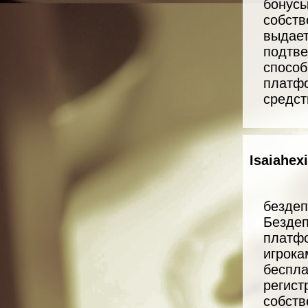
бонусы
собств
выдает
подтве
способ
платфо
средст
Isaiahex
бездеп
Бездеп
платфо
игрока
беспла
регист
собств