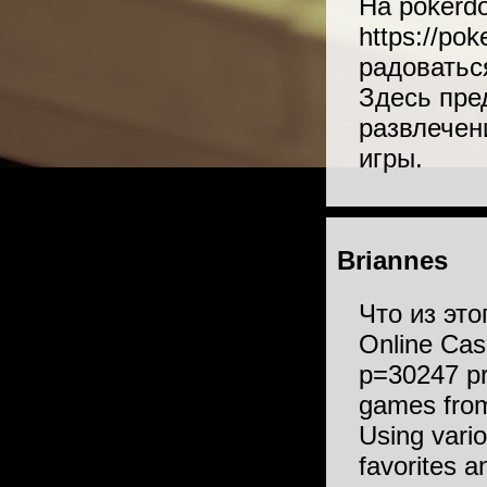
На pokerd
https://po
радоватьс
Здесь пре
развлечен
игры.
Briannes
Что из это
Online Casi
p=30247 pro
games from
Using vario
favorites a