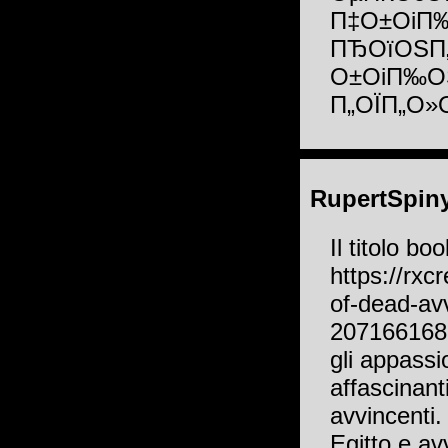
П‡О±ОіП
ПЂОїОЅП„
О±ОіП‰О
П„ОЇП„О»
RupertSpin
Il titolo bo
https://rxc
of-dead-avv
2071661687
gli appass
affascinant
avvincenti.
Egitto e av