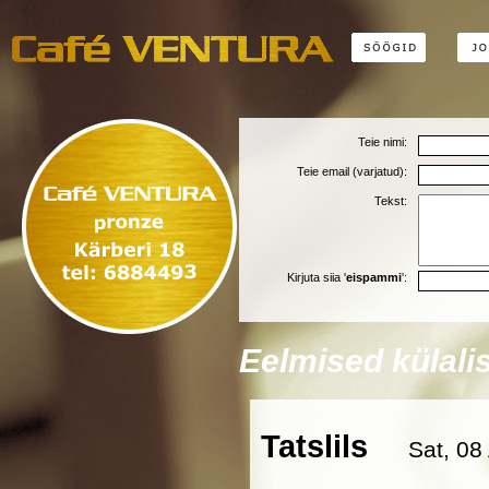
Teie nimi:
Teie email (varjatud):
Tekst:
Kirjuta siia '
eispammi
':
Eelmised külalis
Tatslils
Sat, 08