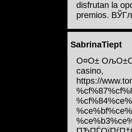
disfrutan la o
premios. ВЎГљn
SabrinaTiept
О¤О± ОљО±О
casino,
https://www
%cf%87%cf%
%cf%84%ce%
%ce%bf%ce%
%ce%b3%ce%
ПЂПЃОїПѓП†