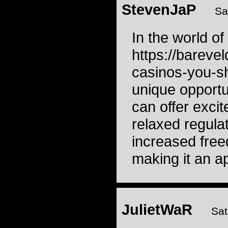
StevenJaP
Sa
In the world o
https://barevel
casinos-you-sh
unique opportu
can offer exci
relaxed regula
increased fre
making it an a
JulietWaR
Sat