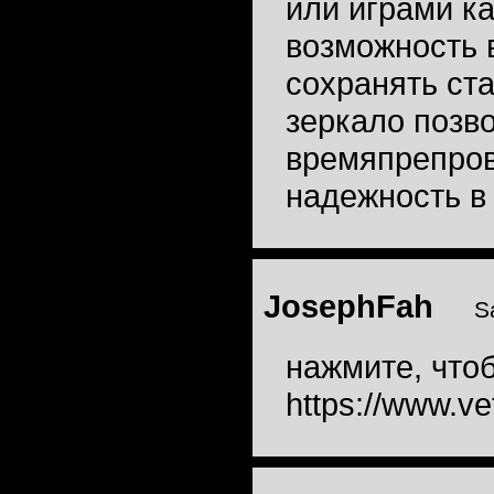
или играми к
возможность 
сохранять ста
зеркало позв
времяпрепров
надежность в 
JosephFah
S
нажмите, что
https://www.ve