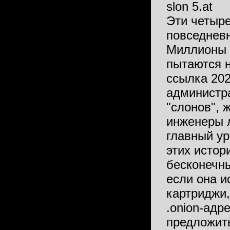
slon 5.at
Эти четыре
повседневн
Миллионы 
пытаются н
ссылка 202
администр
"слонов", 
инженеры л
главный ур
этих истор
бесконечны
если она ис
картриджи,
.onion-адр
предложить