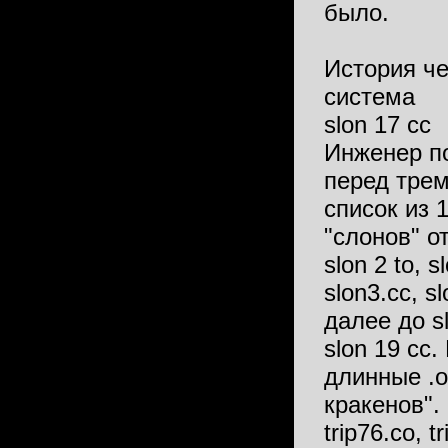
было.
История че
система
slon 17 cc
Инженер п
перед тре
список из 
"слонов" от 
slon 2 to, s
slon3.cc, sl
далее до sl
slon 19 cc
длинные .o
кракенов".
trip76.co, t