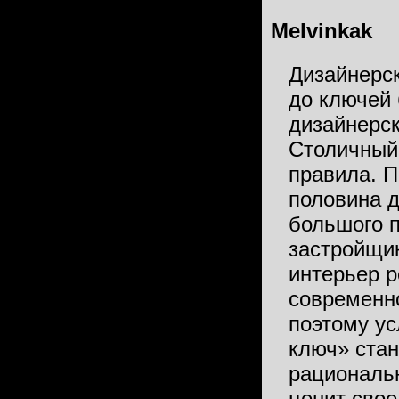
Melvinkak
Дизайнерск
до ключей 
дизайнерс
Столичный
правила. П
половина д
большого п
застройщи
интерьер р
современн
поэтому ус
ключ» стан
рациональн
ценит свое