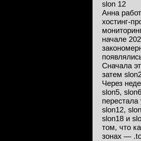
slon 12
Анна работ
хостинг-пр
мониторин
начале 202
закономерн
появлялись
Сначала это
затем slon2 
Через неде
slon5, slon6
перестала 
slon12, slo
slon18 и s
том, что к
зонах — .to