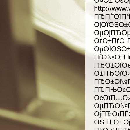
О¤О± ОѕО
http://www.
ПЂПЃОїПѓ
ОјОїОЅО±
ОµОјПЂО
ОґО±ПѓО·
ОµОЇОЅО±
ПѓО№О±П
ПЂО±ОЇОє
О±ПЂОїО
ПЂО±О№П
ПЂПЊОєО
ОєОїП…О»
ОµПЂО№Пѓ
ОјПЂОїПЃ
ОЅ П„О· 