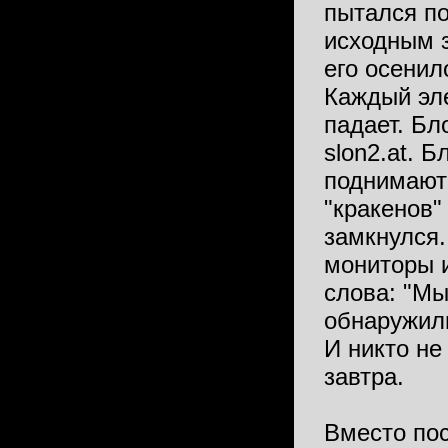
пытался по
исходным з
его осенило
Каждый эле
падает. Бл
slon2.at. 
поднимают
"кракенов"
замкнулся.
мониторы и
слова: "Мы
обнаружили
И никто не
завтра.
Вместо по