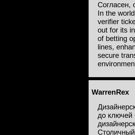
Согласен, 
In the world
verifier tic
out for its 
of betting 
lines, enhan
secure tran
environment
WarrenRex
Дизайнерск
до ключей 
дизайнерск
Столичный