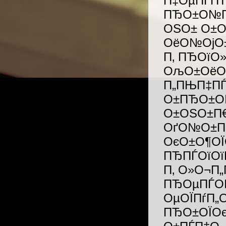
П‡ОµПЃП
ПЂО±О№
ОЅО± О±О
ОёО№ОјО
П‚ ПЂОїО
ОљО±ОёО
П„ПЊП‡ПЃ
О±ПЂО±О№
О±ОЅО±П€
ОґО№О±Пѓ
ОєО±О¶ОЇ
ПЂПЃОїОї
П‚ О»О¬П„
ПЂОµПЃО№
ОµОЇПѓП„
ПЂО±ОЇОє