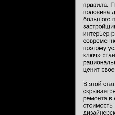
правила. П
половина д
большого п
застройщи
интерьер р
современн
поэтому ус
ключ» стан
рациональн
ценит свое
В этой ста
скрывается
ремонта в 
стоимость 
дизайнерс