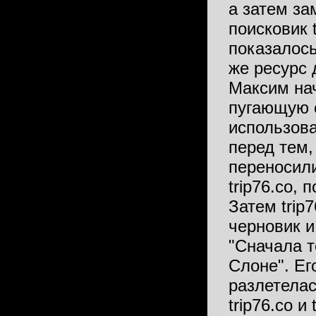
а затем за
поисковик t
показалось
же ресурс 
Максим нач
пугающую с
использова
перед тем,
переносили
trip76.co, 
Затем trip7
черновик и
"Сначала т
Слоне". Ег
разлетелас
trip76.co и