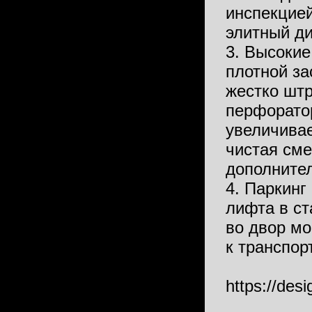
инспекцией
элитный ди
3. Высокие
плотной з
жестко шт
перфорато
увеличивае
чистая сме
дополните
4. Паркинг
лифта в с
во двор м
к транспор
https://des