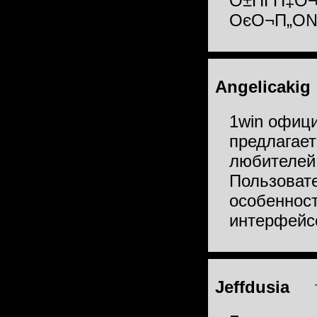
О±ПЃП‡О
ОєО¬П„О№
Angelicakig
1win офици
предлагает
любителей 
Пользоват
особеннос
интерфейс
Jeffdusia