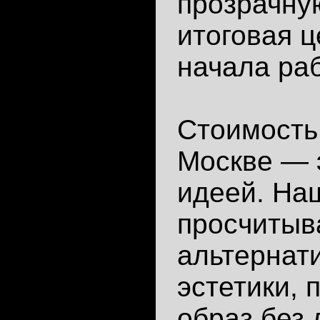
прозрачну
итоговая ц
начала раб
Стоимость
Москве — 
идеей. На
просчитыв
альтернат
эстетики,
образ без