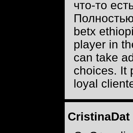
что-то ест
Полностью
betx ethiop
player in t
can take ad
choices. It 
loyal client
CristinaDat