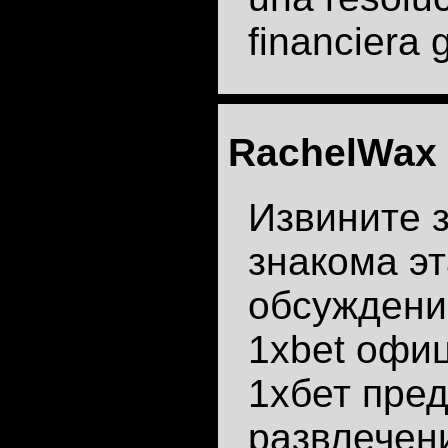
financiera 
RachelWax
Извините 
знакома эт
обсуждени
1xbet офи
1хбет пре
развлечен