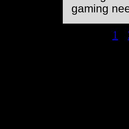
gaming nee
Lehekülg -
1
-