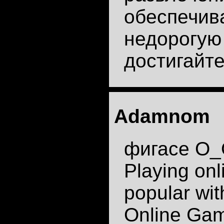
обеспечив
недорогую
достигайте
Adamnom
фигасе О
Playing on
popular with
Online Game