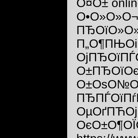
О¤О± onli
О•О»О»О¬
ПЂОїО»О»
П„О¶ПЊОі
ОјПЂОїПЃ
О±ПЂОїО
О±ОѕО№Ої
ПЂПЃОїПѓ
ОµОґПЋОјО
ОєО±О¶ОЇ