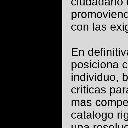
ciudadano 
promoviend
con las exi
En definiti
posiciona c
individuo, 
criticas p
mas compet
catalogo ri
una resoluc