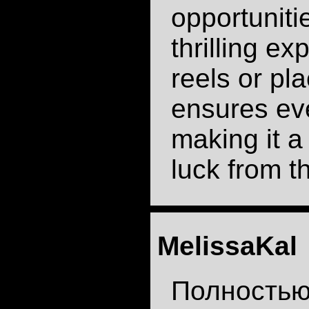
opportuniti
thrilling ex
reels or pl
ensures ev
making it a
luck from t
MelissaKal
Полностью