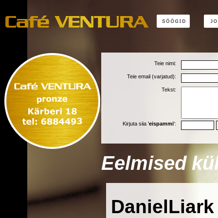
Teie nimi:
Teie email (varjatud):
Tekst:
Kirjuta siia '
eispammi
':
Eelmised kül
DanielLiark