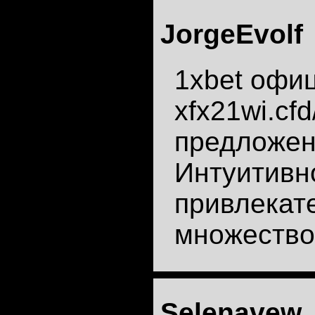
JorgeEvolf
1xbet офиц
xfx21wi.cf
предложен
Интуитивн
привлекат
множество
Selenavew