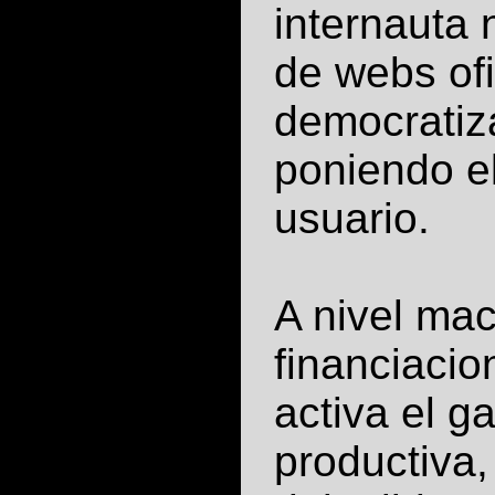
internauta 
de webs ofi
democratiza
poniendo el
usuario.
A nivel ma
financiaci
activa el g
productiva