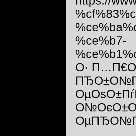
https://
%cf%83%c
%ce%ba%
%ce%b7-
%ce%b1%c
О· П…П€
ПЂО±О№
ОµОѕО±Пѓ
О№ОєО±ОЅ
ОµПЂО№П