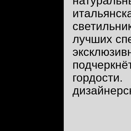
натуральн
итальянска
светильник
лучших сп
эксклюзивн
подчеркнёт
гордости.
дизайнерс