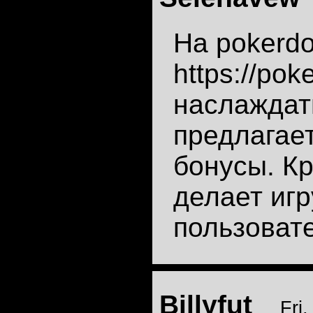
На pokerd
https://pok
наслаждат
предлагае
бонусы. К
делает иг
пользоват
Billyfut
Fri