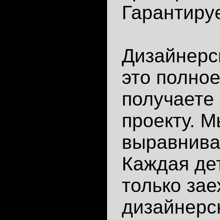
Гарантируе
Дизайнерс
это полное
получаете 
проекту. М
выравнива
Каждая де
только зае
дизайнерс