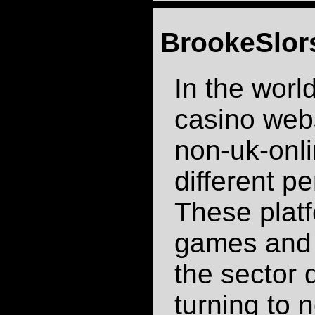
BrookeSlor
In the wor
casino webs
non-uk-onli
different pe
These platf
games and 
the sector 
turning to 